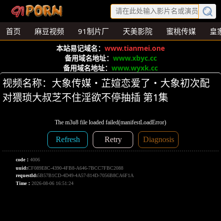
首页
麻豆视频
91制片厂
天美影院
蜜桃传媒
皇
本站易记域名：
www.tianmei.one
备用域名地址：
www.xbyc.cc
备用域名地址：
www.wyxk.cc
视频名称：大象传媒・芷媗恋爱了・大象初次配
对猥琐大叔芝不住淫欲不停抽插 第1集