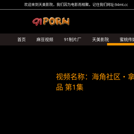
欢迎来到天美影院，我们因为电影而相聚。记住我们网址:94mt.cc
首页
麻豆视频
91制片厂
天美影院
蜜桃传
HongKongDoll
糖心Vlog
猛料原创
其它传媒
视频名称：海角社区・
品 第1集