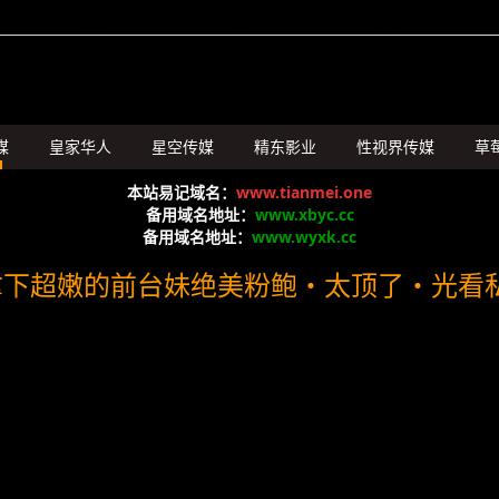
媒
皇家华人
星空传媒
精东影业
性视界传媒
草
SA国际传媒
本站易记域名：
www.tianmei.one
备用域名地址：
www.xbyc.cc
备用域名地址：
www.wyxk.cc
拿下超嫩的前台妹绝美粉鲍・太顶了・光看