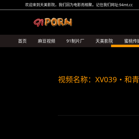
欢迎来到天美影院，我们因为电影而相聚。记住我们网址:94mt.cc
首页
麻豆视频
91制片厂
天美影院
蜜桃传
HongKongDoll
糖心Vlog
猛料原创
其它传媒
视频名称：XV039・和