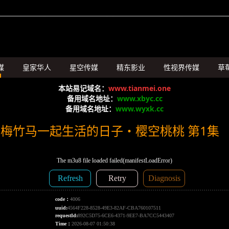
媒
皇家华人
星空传媒
精东影业
性视界传媒
草
SA国际传媒
本站易记域名：
www.tianmei.one
备用域名地址：
www.xbyc.cc
备用域名地址：
www.wyxk.cc
青梅竹马一起生活的日子・樱空桃桃 第1集